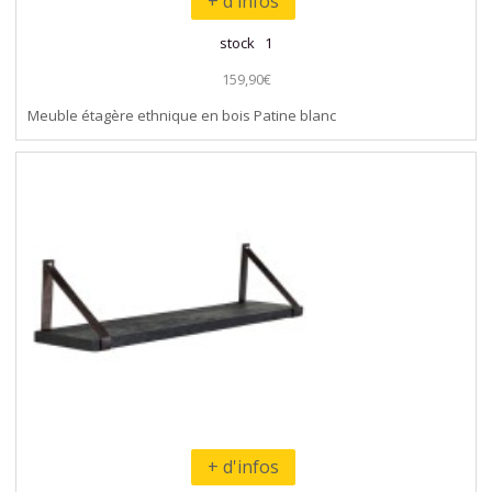
+ d'infos
stock 1
159,90€
Meuble étagère ethnique en bois Patine blanc
+ d'infos