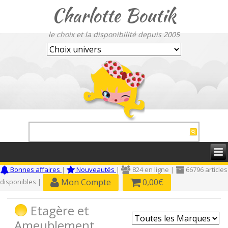
Charlotte Boutik
le choix et la disponibilité depuis 2005
Bonnes affaires
|
Nouveautés
|
824 en ligne |
66796 articles
Mon Compte
0,00€
disponibles |
Etagère et
Ameublement