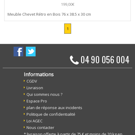
199,00€
Meuble Chevet Rétro en Bois 76 x 38.5 x 30 cm
1
04 90 056 004
Informations
CGDV
Livraison
Qui sommes nous ?
Espace Pro
plan de réponse aux incidents
Politique de confidentialité
Loi AGEC
Nous contacter
* livraison offerte à partir de 75 € et moins de 20 kg en