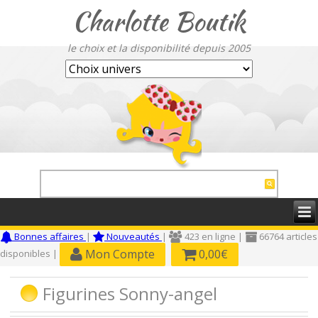
Charlotte Boutik
le choix et la disponibilité depuis 2005
Bonnes affaires
|
Nouveautés
|
423 en ligne |
66764 articles
Mon Compte
0,00€
disponibles |
Figurines Sonny-angel