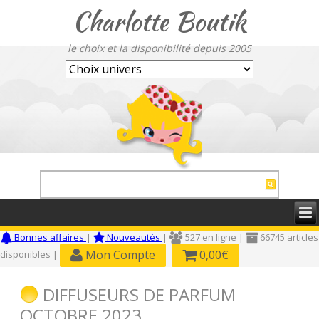
Charlotte Boutik
le choix et la disponibilité depuis 2005
Bonnes affaires
|
Nouveautés
|
527 en ligne |
66745 articles
Mon Compte
0,00€
disponibles |
DIFFUSEURS DE PARFUM
OCTOBRE 2023