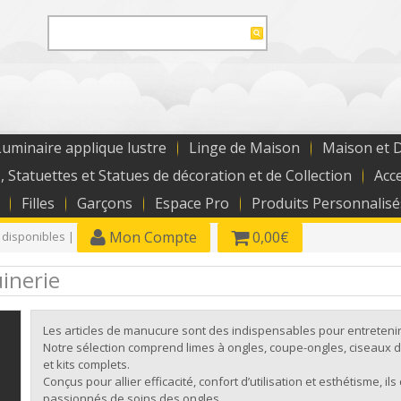
uminaire applique lustre
Linge de Maison
Maison et 
, Statuettes et Statues de décoration et de Collection
Acc
Filles
Garçons
Espace Pro
Produits Personnalisé
Mon Compte
0,00€
 disponibles |
inerie
Les articles de manucure sont des indispensables pour entretenir
Notre sélection comprend limes à ongles, coupe-ongles, ciseaux de
et kits complets.
Conçus pour allier efficacité, confort d’utilisation et esthétisme, 
passionnés de soins des ongles.