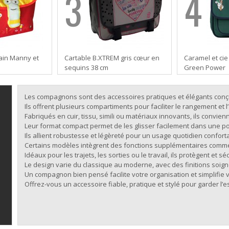
3
4
main Manny et
Cartable B.XTREM gris cœur en
Caramel et cie 
sequins 38 cm
Green Power
Les compagnons sont des accessoires pratiques et élégants conçus
Ils offrent plusieurs compartiments pour faciliter le rangement et 
Fabriqués en cuir, tissu, simili ou matériaux innovants, ils convien
Leur format compact permet de les glisser facilement dans une p
Ils allient robustesse et légèreté pour un usage quotidien confort
Certains modèles intègrent des fonctions supplémentaires comme
Idéaux pour les trajets, les sorties ou le travail, ils protègent et 
Le design varie du classique au moderne, avec des finitions soig
Un compagnon bien pensé facilite votre organisation et simplifie v
Offrez-vous un accessoire fiable, pratique et stylé pour garder l’e