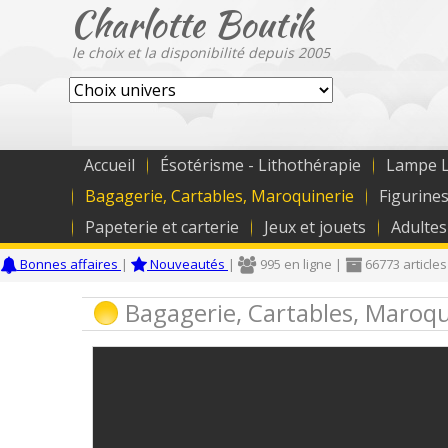
Charlotte Boutik
le choix et la disponibilité depuis 2005
Accueil
Ésotérisme - Lithothérapie
Lampe L
Bagagerie, Cartables, Maroquinerie
Figurines
Papeterie et carterie
Jeux et jouets
Adultes
Bonnes affaires
|
Nouveautés
|
995 en ligne |
66773 articles
Bagagerie, Cartables, Maroqu