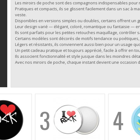
Les miroirs de poche sont des compagnons indispensables pour r
Pratiques et compacts, ils se glissent facilement dans un sac à
veste.
Disponibles en versions simples ou doubles, certains offrent un g
Leur design varié — élégant, coloré, romantique ou fantaisie — en 
Ils sont parfaits pour les petites retouches maquillage, contrôler s
Certains modèles sont décorés de motifs tendance ou poétiques, fa
Légers et résistants, ils conviennent aussi bien pour un usage qu
Un petit cadeau pratique et toujours apprécié, facile à offrir en to
Ils associent fonctionnalité et style jusque dans les moindres détai
Avec nos miroirs de poche, chaque instant devient une occasion d’
3
4