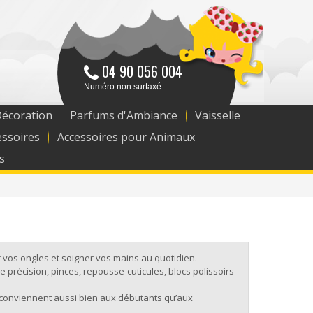
04 90 056 004
Numéro non surtaxé
Décoration
Parfums d'Ambiance
Vaisselle
essoires
Accessoires pour Animaux
s
 vos ongles et soigner vos mains au quotidien.
 précision, pinces, repousse-cuticules, blocs polissoirs
ils conviennent aussi bien aux débutants qu’aux