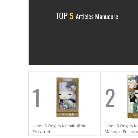
TOP
5
Articles Manucure
1
2
Limes à Ongles Kimmidoll Airi -
Limes à Ongles K
En carnet
Masayo - En carn