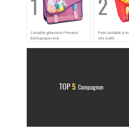
1
2
Cartable gibecière Primaire
Petit cartable à 
Barbapapa rose
ses outils
TOP
5
Compagnon