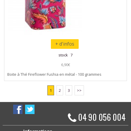
+ d'infos
stock 7
6,90€
Boite à Thé Fireflower Fushia en métal - 100 grammes
1
2
3
>>
04 90 056 004