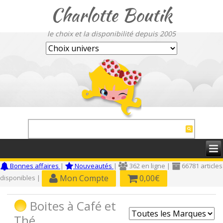
Charlotte Boutik
le choix et la disponibilité depuis 2005
Bonnes affaires
|
Nouveautés
|
362 en ligne |
66781 articles
Mon Compte
0,00€
disponibles |
Boites à Café et
Thé