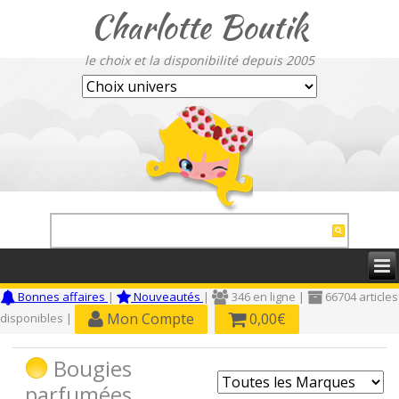
Charlotte Boutik
le choix et la disponibilité depuis 2005
Bonnes affaires
|
Nouveautés
|
346 en ligne |
66704 articles
Mon Compte
0,00€
disponibles |
Bougies
parfumées