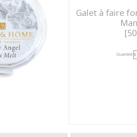
Galet à faire f
Man
[5
Quantité: