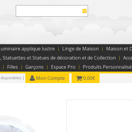
uminaire applique lustre
Linge de Maison
Maison et 
, Statuettes et Statues de décoration et de Collection
Acc
Filles
Garçons
Espace Pro
Produits Personnalisé
Mon Compte
0,00€
 disponibles |