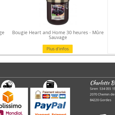
ge
Bougie Heart and Home 30 heures - Mûre
Sauvage
Plus d'infos
Charlotte B
Siren 534 055 1
2070 Chemin de
84220 Gordes