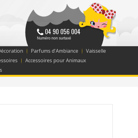
04 90 056 004
Numéro non surtaxé
Décoration
Parfums d'Ambiance
Vaisselle
essoires
Accessoires pour Animaux
s