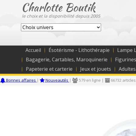
Charlotte Boutik
le choix et la disponibilité depuis 2005
Accueil
Ésotérisme - Lithothérapie
Lampe L
Bagagerie, Cartables, Maroquinerie
Figurines
Papeterie et carterie
Jeux et jouets
Adultes
Bonnes affaires
|
Nouveautés
|
579 en ligne |
66732 articles