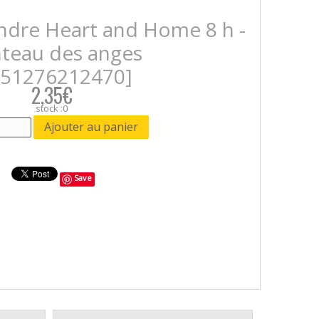
ondre Heart and Home 8 h -
teau des anges
051276212470]
2,35€
stock :0
Save