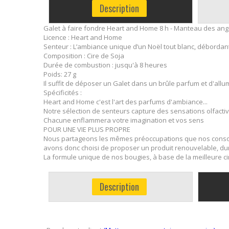
Description
Galet à faire fondre Heart and Home 8 h - Manteau des an
Licence : Heart and Home
Senteur : L’ambiance unique d’un Noël tout blanc, débordant
Composition : Cire de Soja
Durée de combustion : jusqu'à 8 heures
Poids: 27 g
Il suffit de déposer un Galet dans un brûle parfum et d'allu
Spécificités :
Heart and Home c'est l'art des parfums d'ambiance...
Notre sélection de senteurs capture des sensations olfactiv
Chacune enflammera votre imagination et vos sens
POUR UNE VIE PLUS PROPRE
Nous partageons les mêmes préoccupations que nos consom
avons donc choisi de proposer un produit renouvelable, dur
La formule unique de nos bougies, à base de la meilleure ci
Description