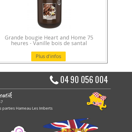
Grande bougie Heart and Home 75
heures - Vanille bois de santal
Plus d'infos
04 90 056 004
outik
57
s parties Hameau Les Imberts