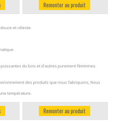
s
Remonter au produit
douce et céleste.
omatique.
s puissantes du bois et d'autres purement féminines.
nvironnement des produits que nous fabriquons, Nous
à une température.
s
Remonter au produit