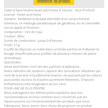
Remonter au produit
Galet à faire fondre Heart and Home 8 heures - Azur Profond
Licence : Heart and Home
Senteur : Reflétant la beauté éternelle d'un ciel profond et
lumineux, ce mélange paradisiaque de gardénia, iris et camomille
est un appel à l'évasion.
Composition : Cire de Soja
Couleur : Bleu
Durée de combustion : jusqu'à 8 heures
Poids: 27 g
Il suffit de déposer un Galet dans un brûle parfum et d'allumer la
bougie chauffe plat pour profiter de plusieurs heures de plaisir
aromatique.
Spécificités :
Heart and Home c'est l'art des parfums d'ambiance...
Notre sélection de senteurs capture des sensations olfactives qui
vont de la prairie à la pâtisserie maison, en passant par les odeurs
puissantes du bois et d'autres purement féminines. Chacune
enflammera votre imagination et vos sens
POUR UNE VIE PLUS PROPRE
Nous partageons les mêmes préoccupations que nos
consommateurs et nous sommes tous concernés par les
répercussions sur l'environnement des produits que nous
fabriquons, Nous avons donc choisi de proposer un produit