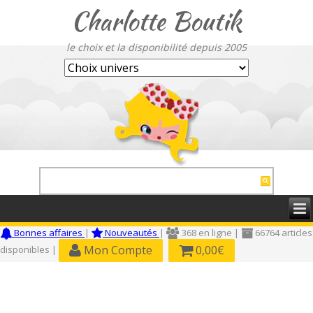
Charlotte Boutik
le choix et la disponibilité depuis 2005
Bonnes affaires
|
Nouveautés
|
368 en ligne |
66764 articles
Mon Compte
0,00€
disponibles |