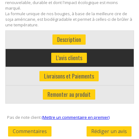
renouvelable, durable et dont l'impact écologique est moins
marqué.
La formule unique de nos bougies, à base de la meilleure cire de
soja américaine, est biodégradable et permet à celles-ci de brûler à
une température.
Description
L'avis clients
Livraisons et Paiements
Remonter au produit
Pas de note client
(Mettre un commentaire en premier)
Commentaires
Rédiger un avis