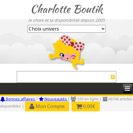
Charlotte Boutik
le choix et la disponibilité depuis 2005
Bonnes affaires
|
Nouveautés
|
330 en ligne |
66746 articles
Mon Compte
0,00€
disponibles |