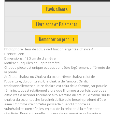
L'avis clients
Livraisons et Paiements
Remonter au produit
Photophore Fleur de Lotus vert finition argentée Chakra 4
Licence : Zen
Dimensions : 13.5 cm de diamètre
Matière : Coquilles de Capiz et métal
Chaque pièce est unique et peut donc être légèrement différente de
la photo.
Anâhata-chakra ou Chakra du cœur : 4ème chakra celui de
l’ouverture, du don gratuit, le chakra de l’amour. On dit
traditionnellement que ce chakra est celui de la femme, car pour le
féminin, tout est relationnel alors que l’homme a parfois quelques
difficultés à accéder librement à l’ouverture du cœur. Le travail sur le
chakra du cœur touche la vulnérabilité et le besoin profond d’être
aimé. L’homme craint d’être possédé quand il montre sa
vulnérabilité. Bien sûr, les enjeux de la relation à la mère sont
réactivés. Pourtant, quelle douceur de reconnaître ce besoin et