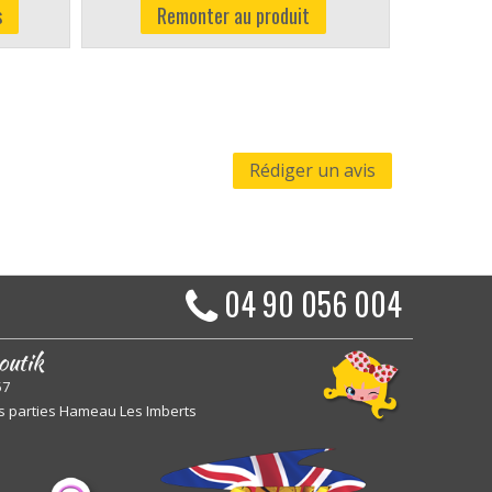
s
Remonter au produit
Rédiger un avis
04 90 056 004
outik
57
s parties Hameau Les Imberts