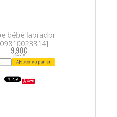
e bébé labrador
609810023314]
9,90€
stock :0
Save