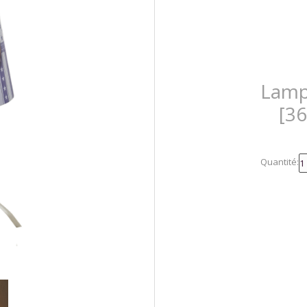
Lamp
[3
Quantité: