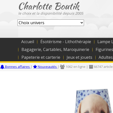
Charlotte Boutik
le choix et la disponibilité depuis 2005
Accueil
Ésotérisme - Lithothérapie
Lampe L
Bagagerie, Cartables, Maroquinerie
Figurines
Papeterie et carterie
Jeux et jouets
Adultes
Bonnes affaires
|
Nouveautés
|
1062 en ligne |
66747 articl