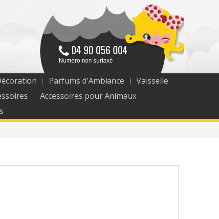
04 90 056 004
Numéro non surtaxé
Décoration
Parfums d'Ambiance
Vaisselle
essoires
Accessoires pour Animaux
s