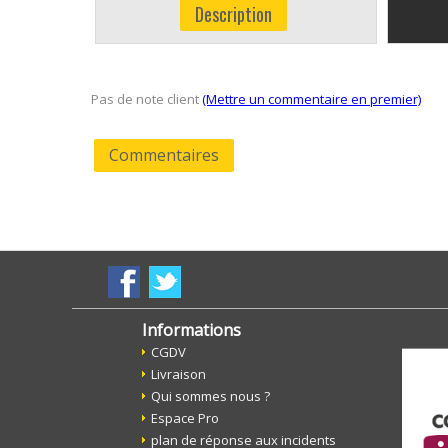
Description
Pas de note client
(Mettre un commentaire en premier)
Commentaires
Informations
CGDV
Livraison
Qui sommes nous ?
Espace Pro
plan de réponse aux incidents