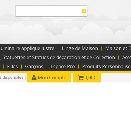
uminaire applique lustre
Linge de Maison
Maison et 
, Statuettes et Statues de décoration et de Collection
Acc
Filles
Garçons
Espace Pro
Produits Personnalisé
Mon Compte
0,00€
es disponibles |