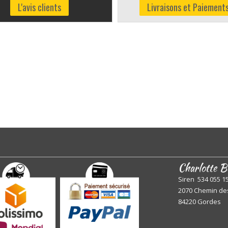
L'avis clients
Livraisons et Paiement
Charlotte B
Siren 534 055 1
2070 Chemin de
84220 Gordes