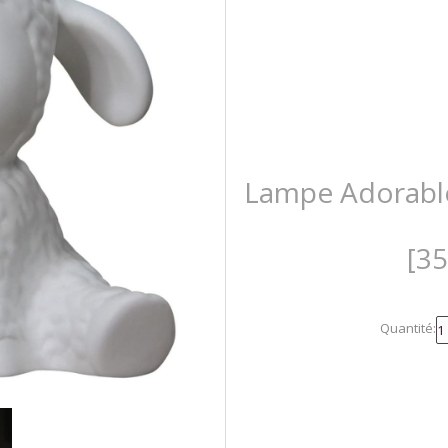
Lampe Adorable
[3
Quantité: