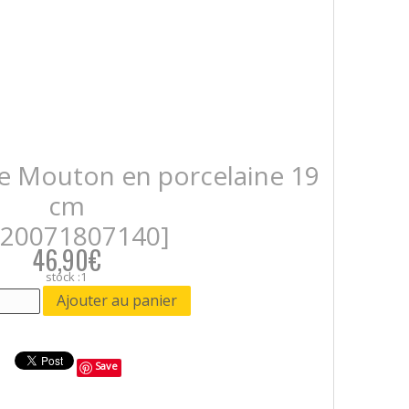
 Mouton en porcelaine 19
cm
520071807140]
46,90€
stock :1
Save