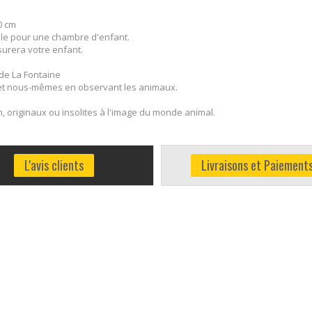
0 cm
le pour une chambre d'enfant.
surera votre enfant.
 de La Fontaine
et nous-mêmes en observant les animaux.
, originaux ou insolites à l'image du monde animal.
L'avis clients
Livraisons et Paiement