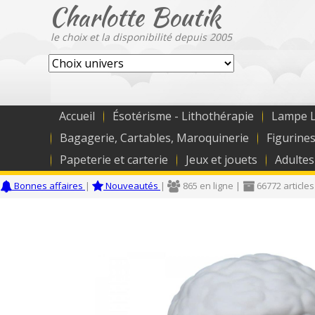
Charlotte Boutik
le choix et la disponibilité depuis 2005
Accueil
Ésotérisme - Lithothérapie
Lampe L
Bagagerie, Cartables, Maroquinerie
Figurines
Papeterie et carterie
Jeux et jouets
Adultes
Bonnes affaires
|
Nouveautés
|
865 en ligne |
66772 articles