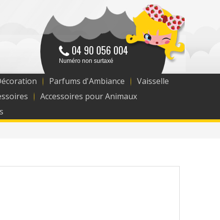
04 90 056 004
Numéro non surtaxé
Décoration
Parfums d'Ambiance
Vaisselle
essoires
Accessoires pour Animaux
s