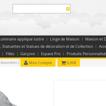
uminaire applique lustre
Linge de Maison
Maison et 
, Statuettes et Statues de décoration et de Collection
Acc
Filles
Garçons
Espace Pro
Produits Personnalisé
Mon Compte
0,00€
 disponibles |