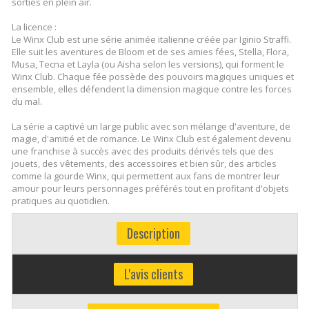
sorties en plein air.
La licence :
Le Winx Club est une série animée italienne créée par Iginio Straffi.
Elle suit les aventures de Bloom et de ses amies fées, Stella, Flora,
Musa, Tecna et Layla (ou Aisha selon les versions), qui forment le
Winx Club. Chaque fée possède des pouvoirs magiques uniques et
ensemble, elles défendent la dimension magique contre les forces
du mal.
La série a captivé un large public avec son mélange d'aventure, de
magie, d'amitié et de romance. Le Winx Club est également devenu
une franchise à succès avec des produits dérivés tels que des
jouets, des vêtements, des accessoires et bien sûr, des articles
comme la gourde Winx, qui permettent aux fans de montrer leur
amour pour leurs personnages préférés tout en profitant d'objets
pratiques au quotidien.
Description
L'avis clients