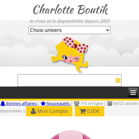
Charlotte Boutik
le choix et la disponibilité depuis 2005
Bonnes affaires
|
Nouveautés
|
713 en ligne |
66722 articles
Mon Compte
0,00€
disponibles |