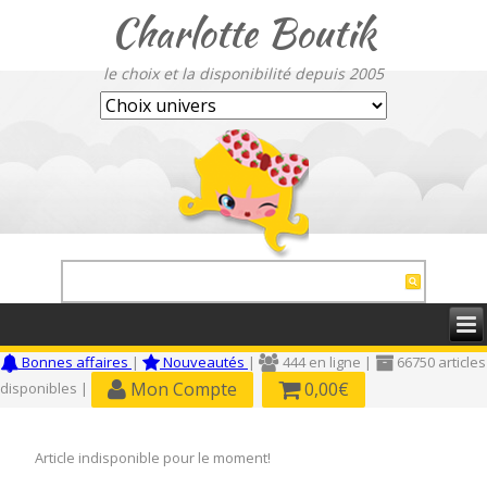
Charlotte Boutik
le choix et la disponibilité depuis 2005
Bonnes affaires
|
Nouveautés
|
444 en ligne |
66750 articles
Mon Compte
0,00€
disponibles |
Article indisponible pour le moment!