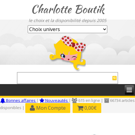
Charlotte Boutik
le choix et la disponibilité depuis 2005
Bonnes affaires
|
Nouveautés
|
615 en ligne |
66734 articles
Mon Compte
0,00€
disponibles |