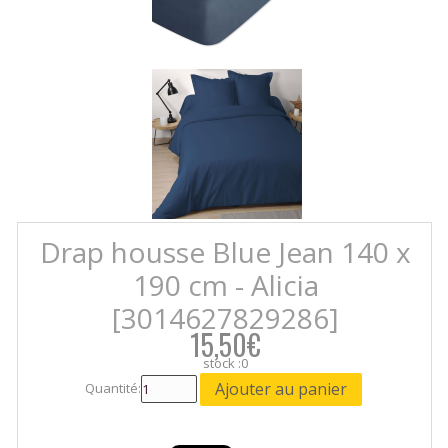
Drap housse Blue Jean 140 x
190 cm - Alicia
[3014627829286]
15,50€
stock :0
Quantité: