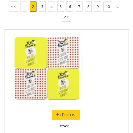
<<
1
2
3
4
5
6
7
8
9
10
...
>>
+ d'infos
stock 3