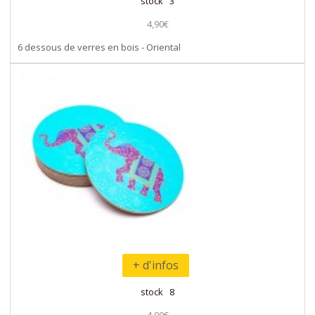
stock 3
4,90€
6 dessous de verres en bois - Oriental
+ d'infos
stock 8
4,90€