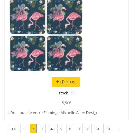
+ d'infos
stock 11
5,50€
4 Dessous de verre Flamingo Michelle Allen Designs
<<
1
2
3
4
5
6
7
8
9
10
...