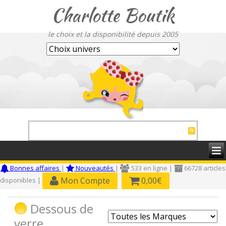
Charlotte Boutik
le choix et la disponibilité depuis 2005
Bonnes affaires
|
Nouveautés
|
533 en ligne |
66728 articles
Mon Compte
0,00€
disponibles |
Dessous de
verre