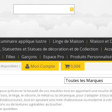
uminaire applique lustre
Linge de Maison
Maison et 
, Statuettes et Statues de décoration et de Collection
Acc
Filles
Garçons
Espace Pro
Produits Personnalisé
Mon Compte
0,00€
 disponibles |
pour préserver la beauté de vos meubles tout en apportant une touche d
s, le liège, le silicone, le métal ou la céramique, pour s’adapter à tous le
et éclaboussures, tout en ajoutant une note chaleureuse ou moderne à votr
ions ou de textures agréables au toucher.
ge quotidien.