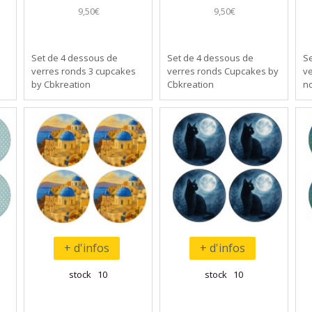
9,50€
9,50€
Set de 4 dessous de
Set de 4 dessous de
S
verres ronds 3 cupcakes
verres ronds Cupcakes by
v
by Cbkreation
Cbkreation
no
+ d'infos
+ d'infos
stock 10
stock 10