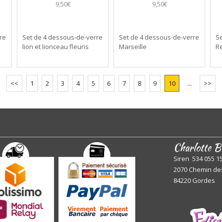
9,50€
9,50€
re
Set de 4 dessous-de-verre
Set de 4 dessous-de-verre
Se
lion et lionceau fleuris
Marseille
R
<<
1
2
3
4
5
6
7
8
9
10
...
>>
Charlotte B
Siren 534 055 1
2070 Chemin de
84220 Gordes