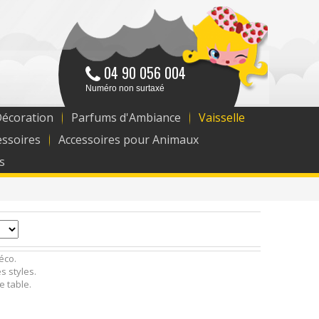
04 90 056 004
Numéro non surtaxé
Décoration
Parfums d'Ambiance
Vaisselle
essoires
Accessoires pour Animaux
s
éco.
s styles.
e table.