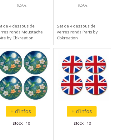
9,50€
9,50€
et de 4 dessous de
Set de 4 dessous de
erres ronds Moustache
verres ronds Paris by
ire by Cbkreation
Cbkreation
+ d'infos
+ d'infos
stock 10
stock 10