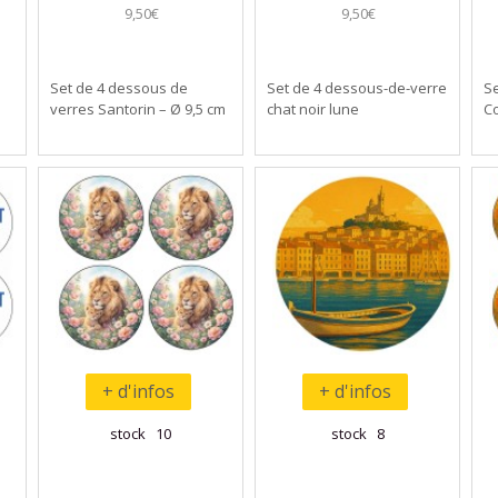
9,50€
9,50€
Set de 4 dessous de
Set de 4 dessous-de-verre
Se
verres Santorin – Ø 9,5 cm
chat noir lune
Co
+ d'infos
+ d'infos
stock 10
stock 8