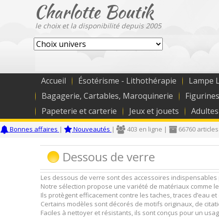
Charlotte Boutik
le choix et la disponibilité depuis 2005
Accueil
Ésotérisme - Lithothérapie
Lampe L
Bagagerie, Cartables, Maroquinerie
Figurines
Papeterie et carterie
Jeux et jouets
Adultes
Bonnes affaires
|
Nouveautés
|
403 en ligne |
66760 articles
Dessous de verre
Les dessous de verre sont des accessoires indispensables 
Notre sélection propose une variété de matériaux comme le boi
Ils protègent efficacement contre les taches, traces d’eau 
Certains modèles sont décorés de motifs originaux, de citat
Faciles à nettoyer et résistants, ils sont conçus pour un usa