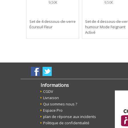
9,50€
9,50€
Set de 4 dessous-de-verre
Set de 4 dessous-de-ver
Écureuil Fleur
humour Mode Feignant
Activé
Informations
CGDV
Livraison
Qui sommes nous ?
Espace Pro
plan de réponse aux incidents
Politique de confidentialité