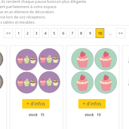
, ils rendent chaque pause boisson plus élégante.
grent parfaitement à votre espace.
que et un élément de décoration.
rence lors de vos réceptions.
os tables et meubles.
<<
1
2
3
4
5
6
7
8
9
10
...
>>
+ d'infos
+ d'infos
stock 15
stock 19