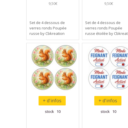
9,50€
9,50€
Set de 4 dessous de
Set de 4 dessous de
verres ronds Poupée
verres ronds Poupée
russe by Cbkreation
russe étoilée by Cbkreat
+ d'infos
+ d'infos
stock 10
stock 10