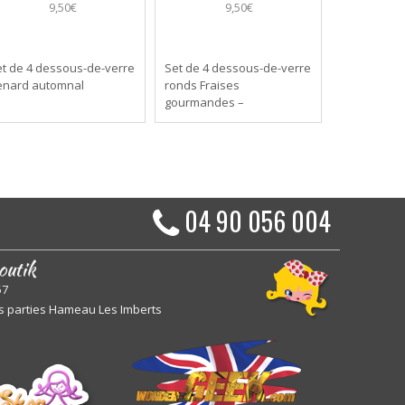
9,50€
9,50€
t de 4 dessous-de-verre
Set de 4 dessous-de-verre
enard automnal
ronds Fraises
gourmandes –
04 90 056 004
outik
57
s parties Hameau Les Imberts