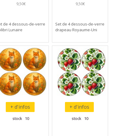
9,50€
9,50€
t de 4 dessous-de-verre
Set de 4 dessous-de-verre
libri Lunaire
drapeau Royaume-Uni
+ d'infos
+ d'infos
stock 10
stock 10