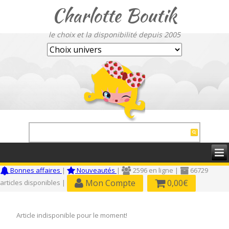
Charlotte Boutik
le choix et la disponibilité depuis 2005
Bonnes affaires
|
Nouveautés
|
2596 en ligne |
66729
Mon Compte
0,00€
articles disponibles |
Article indisponible pour le moment!