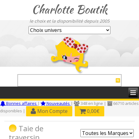
Charlotte Boutik
le choix et la disponibilité depuis 2005
Bonnes affaires
|
Nouveautés
|
348 en ligne |
66710 articles
Mon Compte
0,00€
disponibles |
Taie de
traversin