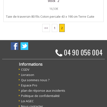
stock 2
16,50€
Taie de traversin 80 fils Coton percale 43 x 190 cm Terre Cuite
<<
1
2
04 90 056 004
Informations
CGDV
Livraison
Qui sommes nous ?
Espace Pro
plan de réponse aux incidents
Politique de confidentialité
Loi AGEC
Nous contacter