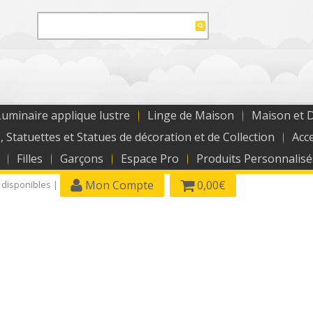
uminaire applique lustre
Linge de Maison
Maison et 
, Statuettes et Statues de décoration et de Collection
Acc
Filles
Garçons
Espace Pro
Produits Personnalisé
Mon Compte
0,00€
 disponibles |