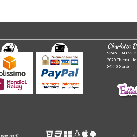
Charlotte B
Siren 534 055 1
2070 Chemin de
84220 Gordes
 réservés
©