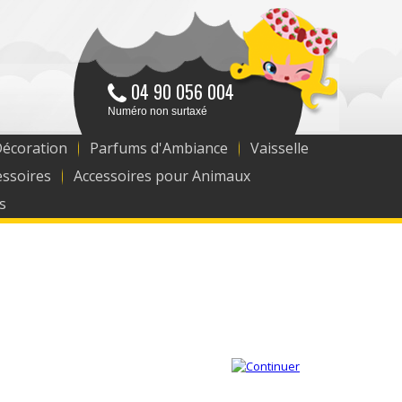
04 90 056 004
Numéro non surtaxé
Décoration
Parfums d'Ambiance
Vaisselle
essoires
Accessoires pour Animaux
s