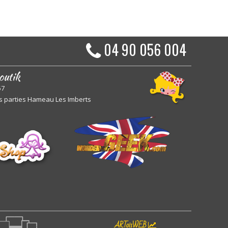
04 90 056 004
outik
57
s parties Hameau Les Imberts
ARToisWEB