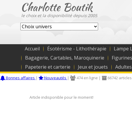
Charlotte Boutik
le choix et la disponibilité depuis 2005
Accueil
Ésotérisme - Lithothérapie
Lampe L
Bagagerie, Cartables, Maroquinerie
Figurines
Papeterie et carterie
Jeux et jouets
Adultes
Bonnes affaires
|
Nouveautés
|
474 en ligne |
66742 articles
Article indisponible pour le moment!