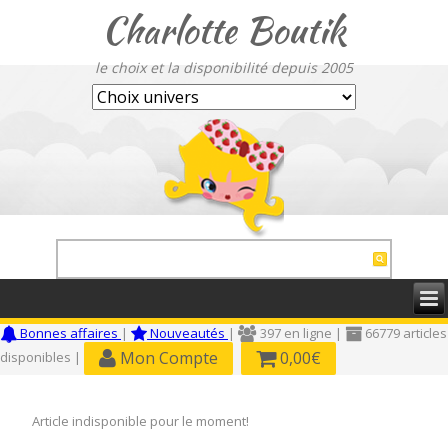
Charlotte Boutik
le choix et la disponibilité depuis 2005
Bonnes affaires
|
Nouveautés
|
397 en ligne |
66779 articles
Mon Compte
0,00€
disponibles |
Article indisponible pour le moment!