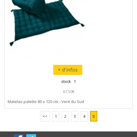
+ d'infos
stock 1
67,50€
Matelas palette 80 x 120 cm - Vent du Sud
<<
1
2
3
4
5