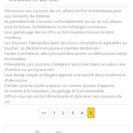
Découvrez nos coussins de sol, alliant confort et esthétique pour
vos moments de détente.
Ils permettent de s’asseoir confortablement au ras du sol, idéaux
pour la lecture, la méditation ou les échanges conviviaux.
Leur garnissage dense offre un bon maintien tout en restant
moelleux.
Les housses, fabriquées dans des tissus résistants et agréables au
toucher, se déclinent en plusieurs teintes tendances.
Faciles à entretenir, elles peuvent être lavées ou déhoussées selon
les modèles.
Polyvalents, ces coussins s’intègrent aussi bien dans un salon, une
chambre ou un espace zen.
Leur design simple et élégant apporte une touche déco moderne et
chaleureuse.
Parfaits pour les petits espaces ou comme assises d’appoint.
Ils invitent à la relaxation, au partage et à la convivialité.
Offrez-vous un confort décontracté et stylé avec nos coussins de
sol.
<<
1
2
3
4
5