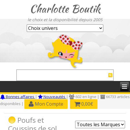
Charlotte Boutik
le choix et la disponibilité depuis 2005
Bonnes affaires
|
Nouveautés
|
602 en ligne |
66733 articles
Mon Compte
0,00€
disponibles |
Poufs et
Coussins de sol