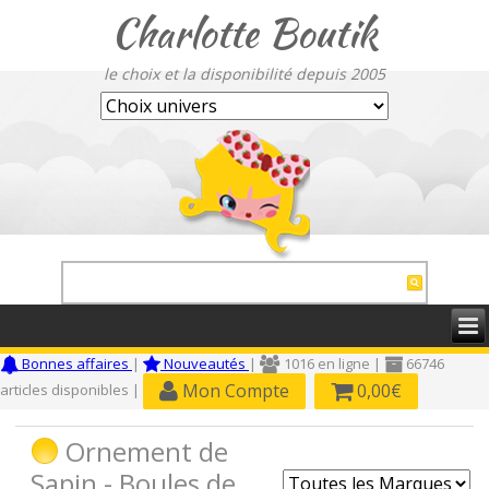
Charlotte Boutik
le choix et la disponibilité depuis 2005
Bonnes affaires
|
Nouveautés
|
1016 en ligne |
66746
Mon Compte
0,00€
articles disponibles |
Ornement de
Sapin - Boules de