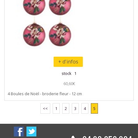
+ d'infos
stock 1
60,60€
4 Boules de Noël - broderie fleur - 12 cm
<<
1
2
3
4
5