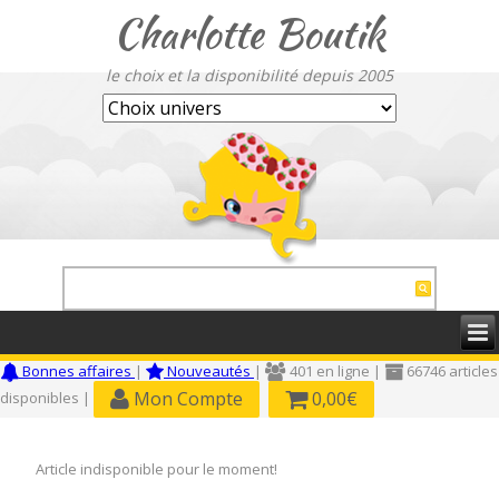
Charlotte Boutik
le choix et la disponibilité depuis 2005
Bonnes affaires
|
Nouveautés
|
401 en ligne |
66746 articles
Mon Compte
0,00€
disponibles |
Article indisponible pour le moment!