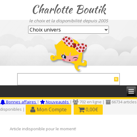
Charlotte Boutik
le choix et la disponibilité depuis 2005
Bonnes affaires
|
Nouveautés
|
702 en ligne |
66734 articles
Mon Compte
0,00€
disponibles |
Article indisponible pour le moment!