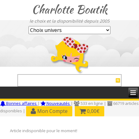
Charlotte Boutik
le choix et la disponibilité depuis 2005
Bonnes affaires
|
Nouveautés
|
533 en ligne |
66719 articles
Mon Compte
0,00€
disponibles |
Article indisponible pour le moment!