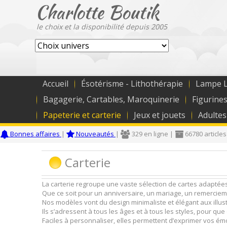
Charlotte Boutik
le choix et la disponibilité depuis 2005
Accueil
Ésotérisme - Lithothérapie
Lampe L
Bagagerie, Cartables, Maroquinerie
Figurines
Papeterie et carterie
Jeux et jouets
Adultes
Bonnes affaires
|
Nouveautés
|
329 en ligne |
66780 articles
Carterie
La carterie regroupe une vaste sélection de cartes adaptées 
Que ce soit pour un anniversaire, un mariage, un remercieme
Nos modèles vont du design minimaliste et élégant aux illust
Ils s’adressent à tous les âges et à tous les styles, pour que
Faciles à personnaliser, elles permettent d’exprimer vos émot