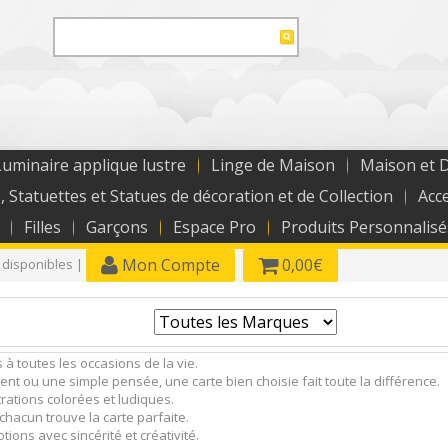
uminaire applique lustre
Linge de Maison
Maison et 
, Statuettes et Statues de décoration et de Collection
Acc
Filles
Garçons
Espace Pro
Produits Personnalisé
Mon Compte
0,00€
 disponibles |
à toutes les occasions de la vie.
nt ou une simple pensée, une carte bien choisie fait toute la différence.
rations colorées et ludiques.
 chacun trouve la carte parfaite.
ions avec sincérité et créativité.