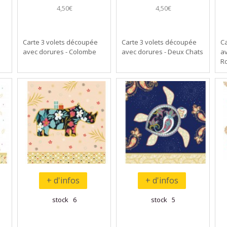
4,50€
4,50€
Carte 3 volets découpée
Carte 3 volets découpée
Ca
avec dorures - Colombe
avec dorures - Deux Chats
av
R
+ d'infos
+ d'infos
stock 6
stock 5