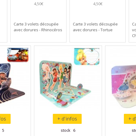
4,50€
4,50€
Carte 3 volets découpée
Carte 3 volets découpée
Ca
avec dorures - Rhinocéros
avec dorures - Tortue
vo
Ch
fos
+ d'infos
+ d
k 5
stock 6
st