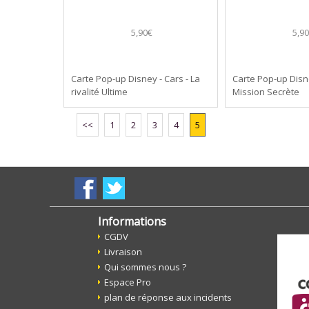
5,90€
5,9
Carte Pop-up Disney - Cars - La
Carte Pop-up Disne
rivalité Ultime
Mission Secrète
<<
1
2
3
4
5
Informations
CGDV
Livraison
Qui sommes nous ?
Espace Pro
plan de réponse aux incidents