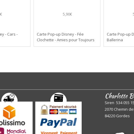
0€
5,90€
y - Cars -
Carte Pop-up Disney - Fée
Carte Pop-up D
Clochette - Amies pour Toujours
Ballerina
Charlotte B
Siren 534 055 1
2070 Chemin de
84220 Gordes