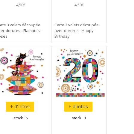
4,50€
4,50€
rte 3 volets découpée
Carte 3 volets découpée
ec dorures - Flamants-
avec dorures - Happy
oses
Birthday
+ d'infos
+ d'infos
stock 5
stock 1