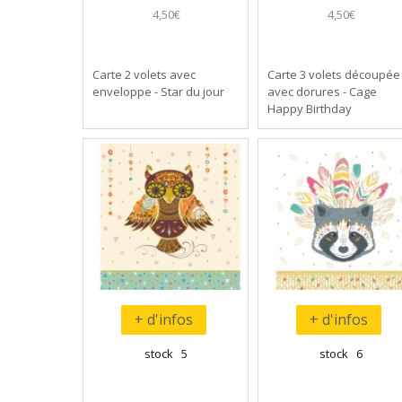
4,50€
4,50€
Carte 2 volets avec
Carte 3 volets découpée
enveloppe - Star du jour
avec dorures - Cage
Happy Birthday
+ d'infos
+ d'infos
stock 5
stock 6