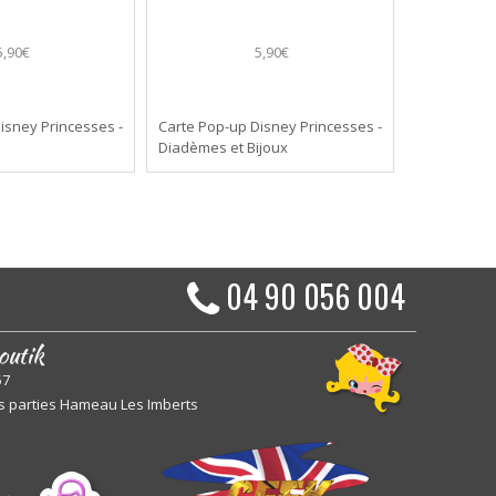
5,90€
5,90€
isney Princesses -
Carte Pop-up Disney Princesses -
Diadèmes et Bijoux
04 90 056 004
outik
57
s parties Hameau Les Imberts