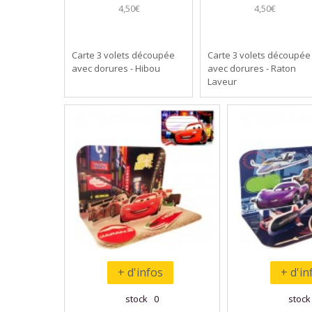
4,50€
4,50€
Carte 3 volets découpée
Carte 3 volets découpée
avec dorures - Hibou
avec dorures - Raton
Laveur
+ d'infos
+ d'in
stock 0
stoc