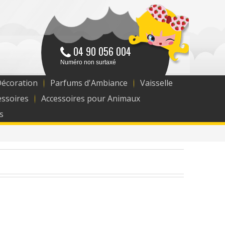
04 90 056 004
Numéro non surtaxé
Décoration
Parfums d'Ambiance
Vaisselle
essoires
Accessoires pour Animaux
s