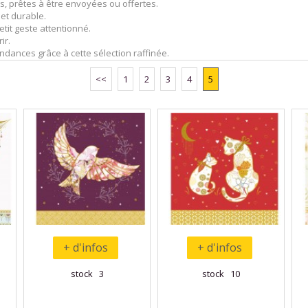
, prêtes à être envoyées ou offertes.
 et durable.
it geste attentionné.
ir.
dances grâce à cette sélection raffinée.
<<
1
2
3
4
5
+ d'infos
+ d'infos
stock 3
stock 10