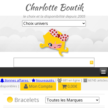
Charlotte Boutik
le choix et la disponibilité depuis 2005
Bonnes affaires
|
Nouveautés
|
681 en ligne |
66745 articles
Mon Compte
0,00€
disponibles |
Bracelets