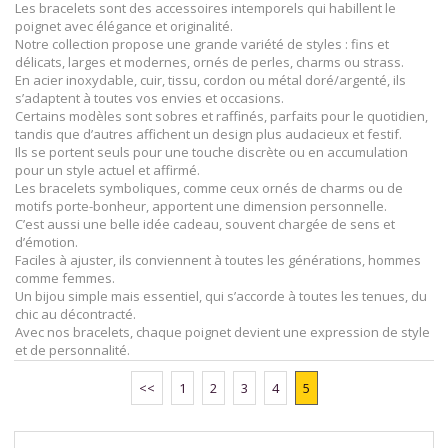
Les bracelets sont des accessoires intemporels qui habillent le
poignet avec élégance et originalité.
Notre collection propose une grande variété de styles : fins et
délicats, larges et modernes, ornés de perles, charms ou strass.
En acier inoxydable, cuir, tissu, cordon ou métal doré/argenté, ils
s’adaptent à toutes vos envies et occasions.
Certains modèles sont sobres et raffinés, parfaits pour le quotidien,
tandis que d’autres affichent un design plus audacieux et festif.
Ils se portent seuls pour une touche discrète ou en accumulation
pour un style actuel et affirmé.
Les bracelets symboliques, comme ceux ornés de charms ou de
motifs porte-bonheur, apportent une dimension personnelle.
C’est aussi une belle idée cadeau, souvent chargée de sens et
d’émotion.
Faciles à ajuster, ils conviennent à toutes les générations, hommes
comme femmes.
Un bijou simple mais essentiel, qui s’accorde à toutes les tenues, du
chic au décontracté.
Avec nos bracelets, chaque poignet devient une expression de style
et de personnalité.
<<
1
2
3
4
5