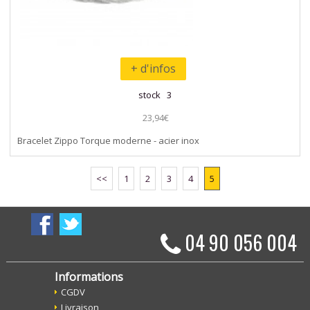
+ d'infos
stock 3
23,94€
Bracelet Zippo Torque moderne - acier inox
<<
1
2
3
4
5
04 90 056 004
Informations
CGDV
Livraison