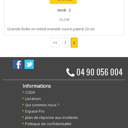
stock 2
36,50€
Grande Boîte en métal martelé cuivre patiné 20 cm
<<
1
2
04 90 056 004
Informations
CGDV
Livraison
Qui sommes nous ?
Espace Pro
plan de réponse aux incidents
Politique de confidentialité