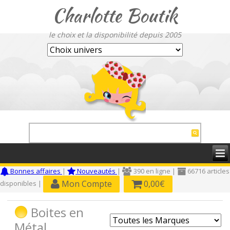
Charlotte Boutik
le choix et la disponibilité depuis 2005
Bonnes affaires
|
Nouveautés
|
390 en ligne |
66716 articles
Mon Compte
0,00€
disponibles |
Boites en
Métal