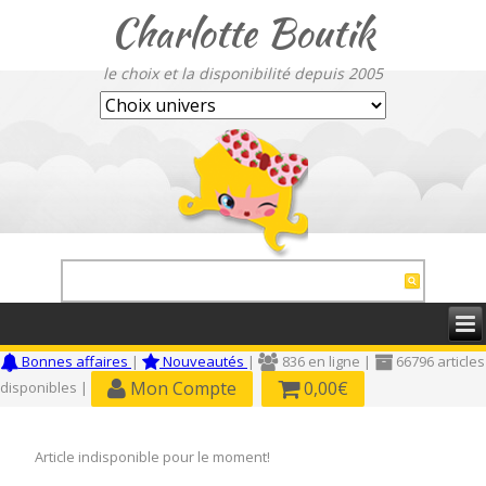
Charlotte Boutik
le choix et la disponibilité depuis 2005
Bonnes affaires
|
Nouveautés
|
836 en ligne |
66796 articles
Mon Compte
0,00€
disponibles |
Article indisponible pour le moment!