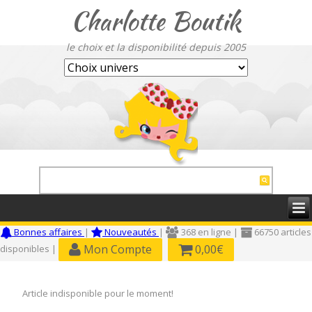
Charlotte Boutik
le choix et la disponibilité depuis 2005
Bonnes affaires
|
Nouveautés
|
368 en ligne |
66750 articles
Mon Compte
0,00€
disponibles |
Article indisponible pour le moment!