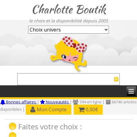
Charlotte Boutik
le choix et la disponibilité depuis 2005
Bonnes affaires
|
Nouveautés
|
394 en ligne |
66746 articles
Mon Compte
0,00€
disponibles |
Faites votre choix :