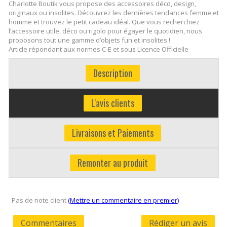
Charlotte Boutik vous propose des accessoires déco, design,
originaux ou insolites. Découvrez les dernières tendances femme et
homme et trouvez le petit cadeau idéal. Que vous recherchiez
l’accessoire utile, déco ou rigolo pour égayer le quotidien, nous
proposons tout une gamme d’objets fun et insolites !
Article répondant aux normes C-E et sous Licence Officielle
Description
L'avis clients
Livraisons et Paiements
Remonter au produit
Pas de note client
(Mettre un commentaire en premier)
Commentaires
Rédiger un avis