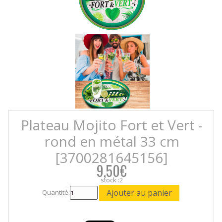
Plateau Mojito Fort et Vert -
rond en métal 33 cm
[3700281645156]
9,50€
stock :2
Quantité: