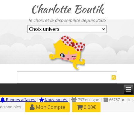
Charlotte Boutik
le choix et la disponibilité depuis 2005
Bonnes affaires
|
Nouveautés
|
797 en ligne |
66767 articles
Mon Compte
0,00€
disponibles |