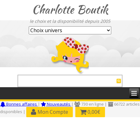
Charlotte Boutik
le choix et la disponibilité depuis 2005
Bonnes affaires
|
Nouveautés
|
730 en ligne |
66722 articles
Mon Compte
0,00€
disponibles |