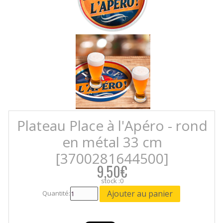
Plateau Place à l'Apéro - rond
en métal 33 cm
[3700281644500]
9,50€
stock :0
Quantité: