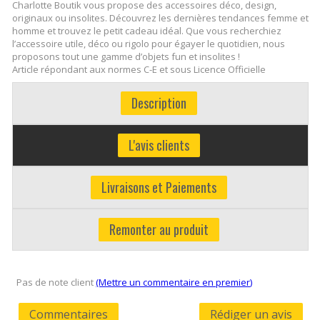
Charlotte Boutik vous propose des accessoires déco, design,
originaux ou insolites. Découvrez les dernières tendances femme et
homme et trouvez le petit cadeau idéal. Que vous recherchiez
l’accessoire utile, déco ou rigolo pour égayer le quotidien, nous
proposons tout une gamme d’objets fun et insolites !
Article répondant aux normes C-E et sous Licence Officielle
Description
L'avis clients
Livraisons et Paiements
Remonter au produit
Pas de note client
(Mettre un commentaire en premier)
Commentaires
Rédiger un avis