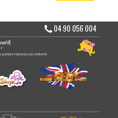
04 90 056 004
outik
57
s parties Hameau Les Imberts