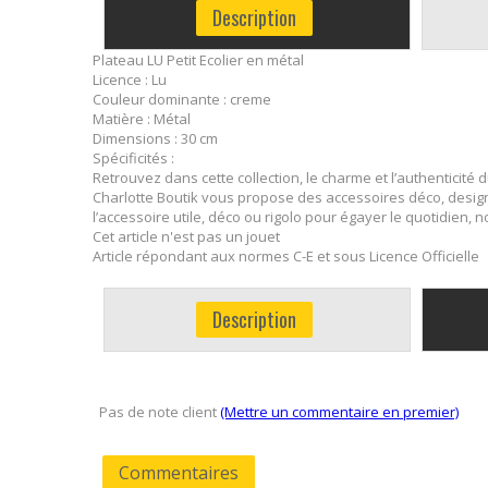
Description
Plateau LU Petit Ecolier en métal
Licence : Lu
Couleur dominante : creme
Matière : Métal
Dimensions : 30 cm
Spécificités :
Retrouvez dans cette collection, le charme et l’authenticit
Charlotte Boutik vous propose des accessoires déco, design
l’accessoire utile, déco ou rigolo pour égayer le quotidien, 
Cet article n'est pas un jouet
Article répondant aux normes C-E et sous Licence Officielle
Description
Pas de note client
(Mettre un commentaire en premier)
Commentaires