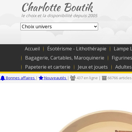
Charlotte Boutik
le choix et la disponibilité depuis 2005
Accueil
Ésotérisme - Lithothérapie
Lampe L
Bagagerie, Cartables, Maroquinerie
Figurines
Papeterie et carterie
Jeux et jouets
Adultes
Bonnes affaires
|
Nouveautés
|
437 en ligne |
66766 articles