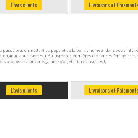
L'avis clients
Livraisons et Paiement
é du passé tout en mettant du peps et de la bonne humeur dans votre intérie
, originaux ou insolites. Découvrez les dernières tendances femme et ho
nous proposons tout une gamme d’objets fun et insolites !.
L'avis clients
Livraisons et Paiement