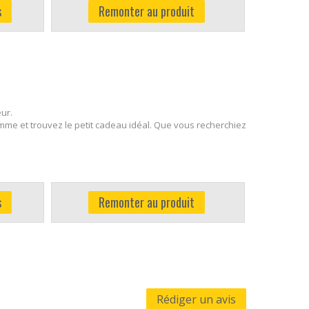
s
Remonter au produit
ur.
mme et trouvez le petit cadeau idéal. Que vous recherchiez
s
Remonter au produit
Rédiger un avis