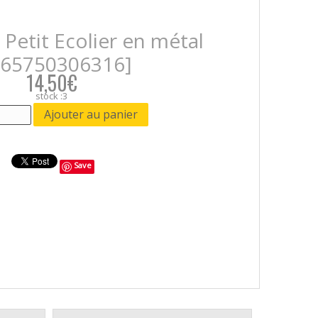
 Petit Ecolier en métal
565750306316]
14,50€
stock :3
Save