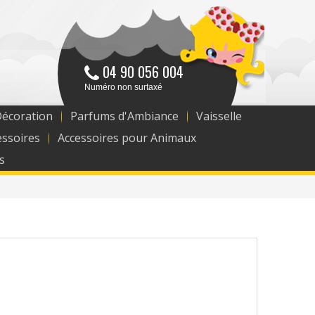
04 90 056 004
Numéro non surtaxé
Décoration
Parfums d'Ambiance
Vaisselle
essoires
Accessoires pour Animaux
s