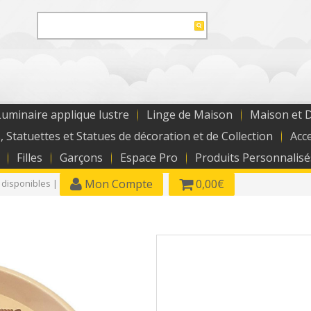
uminaire applique lustre
Linge de Maison
Maison et 
, Statuettes et Statues de décoration et de Collection
Acc
Filles
Garçons
Espace Pro
Produits Personnalisé
Mon Compte
0,00€
 disponibles |