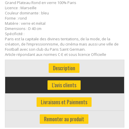
Grand Plateau Rond en verre 100% Paris
Licence : Marseille
Couleur dominante : bleu
Forme : rond
Matière : verre et métal
Dimensions : D 40 cm
Spécificité :
Paris est la capitale des divines tentations, de la mode, de la
création, de l’impressionnisme, du cinéma mais aussi une ville de
Football avec son club du Paris Saint Germain.
Article répondant aux normes C-E et sous licence Officielle
Description
L'avis clients
Livraisons et Paiements
Remonter au produit