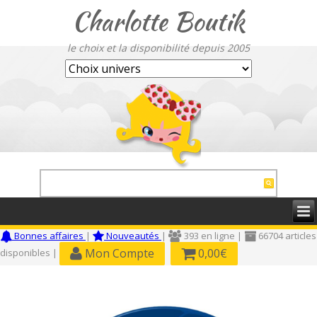
Charlotte Boutik
le choix et la disponibilité depuis 2005
Bonnes affaires
|
Nouveautés
|
393 en ligne |
66704 articles
Mon Compte
0,00€
disponibles |