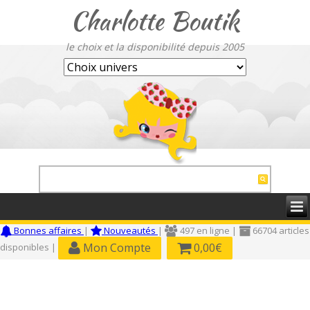
Charlotte Boutik
le choix et la disponibilité depuis 2005
Bonnes affaires
|
Nouveautés
|
497 en ligne |
66704 articles
Mon Compte
0,00€
disponibles |