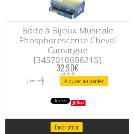
Boite à Bijoux Musicale
Phosphorescente Cheval
Camargue
[3457010606215]
32,90€
stock :2
Quantité:
Save
Description