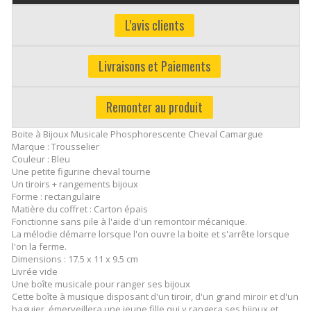
L'avis clients
Livraisons et Paiements
Remonter au produit
Boite à Bijoux Musicale Phosphorescente Cheval Camargue
Marque : Trousselier
Couleur : Bleu
Une petite figurine cheval tourne
Un tiroirs + rangements bijoux
Forme : rectangulaire
Matière du coffret : Carton épais
Fonctionne sans pile à l'aide d'un remontoir mécanique.
La mélodie démarre lorsque l'on ouvre la boite et s'arrête lorsque
l'on la ferme.
Dimensions : 17.5 x 11 x 9.5 cm
Livrée vide
Une boîte musicale pour ranger ses bijoux
Cette boîte à musique disposant d'un tiroir, d'un grand miroir et d'un
baguier, émerveillera une jeune fille qui y rangera ses bijoux et