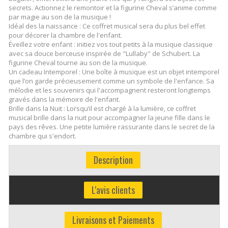
secrets. Actionnez le remontoir et la figurine Cheval s’anime comme
par magie au son de la musique !
Idéal des la naissance : Ce coffret musical sera du plus bel effet
pour décorer la chambre de l'enfant.
Éveillez votre enfant : initiez vos tout petits à la musique classique
avec sa douce berceuse inspirée de "Lullaby" de Schubert. La
figurine Cheval tourne au son de la musique.
Un cadeau Intemporel : Une boîte à musique est un objet intemporel
que l’on garde précieusement comme un symbole de l'enfance. Sa
mélodie et les souvenirs qui l'accompagnent resteront longtemps
gravés dans la mémoire de l'enfant.
Brille dans la Nuit : Lorsqu’il est chargé à la lumière, ce coffret
musical brille dans la nuit pour accompagner la jeune fille dans le
pays des rêves. Une petite lumière rassurante dans le secret de la
chambre qui s'endort.
Description
L'avis clients
Livraisons et Paiements