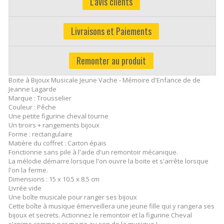
L'avis clients
Livraisons et Paiements
Remonter au produit
Boite à Bijoux Musicale Jeune Vache - Mémoire d'Enfance de de
Jeanne Lagarde
Marque : Trousselier
Couleur : Pêche
Une petite figurine cheval tourne
Un tiroirs + rangements bijoux
Forme : rectangulaire
Matière du coffret : Carton épais
Fonctionne sans pile à l'aide d'un remontoir mécanique.
La mélodie démarre lorsque l'on ouvre la boite et s'arrête lorsque
l'on la ferme.
Dimensions : 15 x 10.5 x 8.5 cm
Livrée vide
Une boîte musicale pour ranger ses bijoux
Cette boîte à musique émerveillera une jeune fille qui y rangera ses
bijoux et secrets. Actionnez le remontoir et la figurine Cheval
s’anime comme par magie au son de la musique !