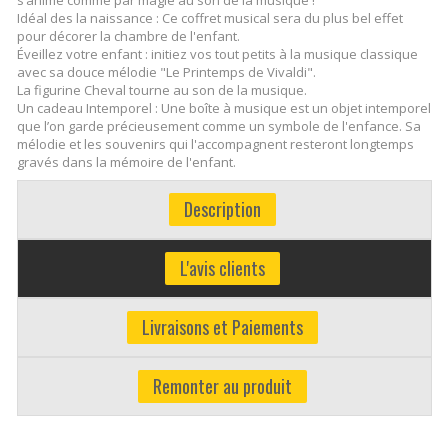
Idéal des la naissance : Ce coffret musical sera du plus bel effet
pour décorer la chambre de l'enfant.
Éveillez votre enfant : initiez vos tout petits à la musique classique
avec sa douce mélodie "Le Printemps de Vivaldi".
La figurine Cheval tourne au son de la musique.
Un cadeau Intemporel : Une boîte à musique est un objet intemporel
que l’on garde précieusement comme un symbole de l'enfance. Sa
mélodie et les souvenirs qui l'accompagnent resteront longtemps
gravés dans la mémoire de l'enfant.
Description
L'avis clients
Livraisons et Paiements
Remonter au produit