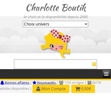
Charlotte Boutik
le choix et la disponibilité depuis 2005
Bonnes affaires
|
Nouveautés
|
1741 en ligne |
66778
Mon Compte
0,00€
articles disponibles |