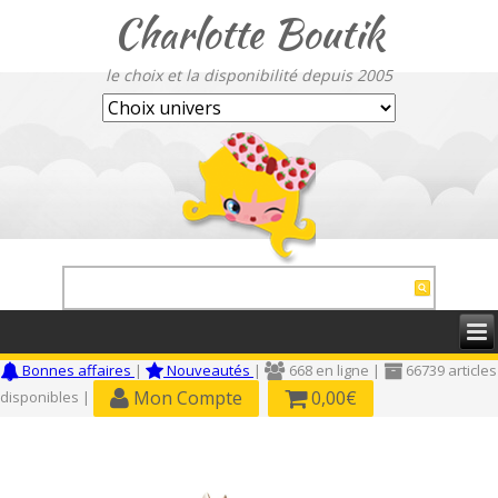
Charlotte Boutik
le choix et la disponibilité depuis 2005
Bonnes affaires
|
Nouveautés
|
668 en ligne |
66739 articles
Mon Compte
0,00€
disponibles |