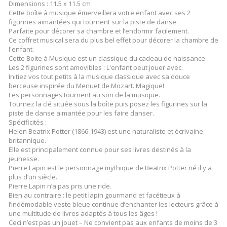
Dimensions : 11.5 x 11.5 cm
Cette boîte à musique émerveillera votre enfant avec ses 2
figurines aimantées qui tournent sur la piste de danse.
Parfaite pour décorer sa chambre et l’endormir facilement.
Ce coffret musical sera du plus bel effet pour décorer la chambre de
l'enfant.
Cette Boite à Musique est un classique du cadeau de naissance.
Les 2 figurines sont amovibles : L'enfant peut jouer avec.
Initiez vos tout petits à la musique classique avec sa douce
berceuse inspirée du Menuet de Mozart. Magique!
Les personnages tournent au son de la musique.
Tournez la clé située sous la boîte puis posez les figurines sur la
piste de danse aimantée pour les faire danser.
Spécificités :
Helen Beatrix Potter (1866-1943) est une naturaliste et écrivaine
britannique.
Elle est principalement connue pour ses livres destinés à la
jeunesse.
Pierre Lapin est le personnage mythique de Beatrix Potter né il y a
plus d’un siècle.
Pierre Lapin n’a pas pris une ride.
Bien au contraire : le petit lapin gourmand et facétieux à
l’indémodable veste bleue continue d’enchanter les lecteurs grâce à
une multitude de livres adaptés à tous les âges !
Ceci n’est pas un jouet – Ne convient pas aux enfants de moins de 3