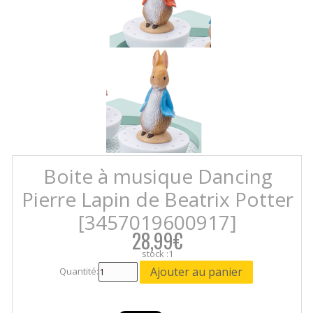
Boite à musique Dancing
Pierre Lapin de Beatrix Potter
[3457019600917]
28,99€
stock :1
Quantité: