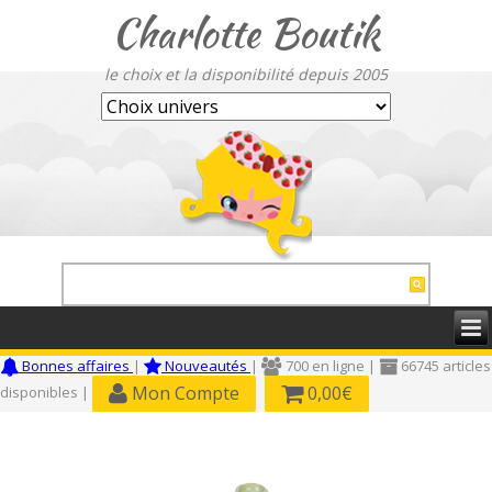
Charlotte Boutik
le choix et la disponibilité depuis 2005
Bonnes affaires
|
Nouveautés
|
700 en ligne |
66745 articles
Mon Compte
0,00€
disponibles |