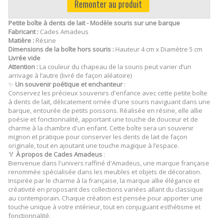
Remonter au produit
Petite boîte à dents de lait - Modèle souris sur une barque
Fabricant :
Cades Amadeus
Matière :
Résine
Dimensions de la boîte hors souris :
Hauteur 4 cm x Diamètre 5 cm
Livrée vide
Attention :
La couleur du chapeau de la souris peut varier d’un
arrivage à l’autre (livré de façon aléatoire)
✨
Un souvenir poétique et enchanteur
:
Conservez les précieux souvenirs d'enfance avec cette petite boîte
à dents de lait, délicatement ornée d'une souris naviguant dans une
barque, entourée de petits poissons. Réalisée en résine, elle allie
poésie et fonctionnalité, apportant une touche de douceur et de
charme à la chambre d'un enfant. Cette boîte sera un souvenir
mignon et pratique pour conserver les dents de lait de façon
originale, tout en ajoutant une touche magique à l’espace.
🏅
À propos de Cades Amadeus
:
Bienvenue dans l'univers raffiné d'Amadeus, une marque française
renommée spécialisée dans les meubles et objets de décoration.
Inspirée par le charme à la française, la marque allie élégance et
créativité en proposant des collections variées allant du classique
au contemporain. Chaque création est pensée pour apporter une
touche unique à votre intérieur, tout en conjuguant esthétisme et
fonctionnalité.