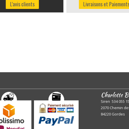
L'avis clients
Livraisons et Paiement
Charlotte B
Siren 534 055 1
2070 Chemin de
84220 Gordes