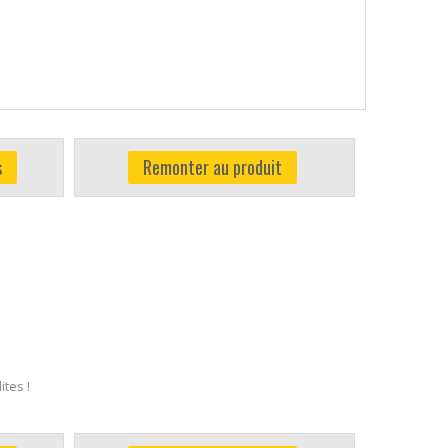
s
Remonter au produit
tes !