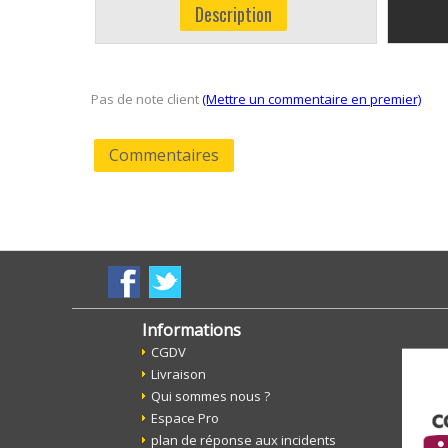
Description
Pas de note client
(Mettre un commentaire en premier)
Commentaires
Informations
CGDV
Livraison
Qui sommes nous ?
Espace Pro
plan de réponse aux incidents