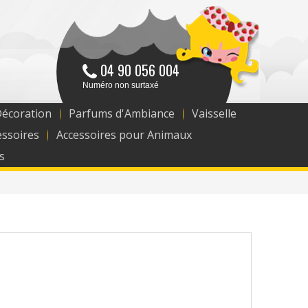
04 90 056 004
Numéro non surtaxé
Décoration
Parfums d'Ambiance
Vaisselle
essoires
Accessoires pour Animaux
s