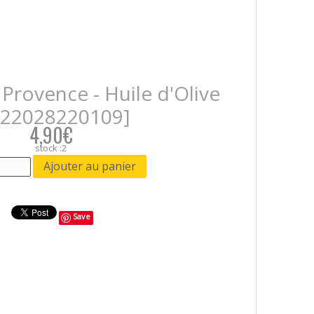
 Provence - Huile d'Olive
422028220109]
4,90€
stock :2
Save