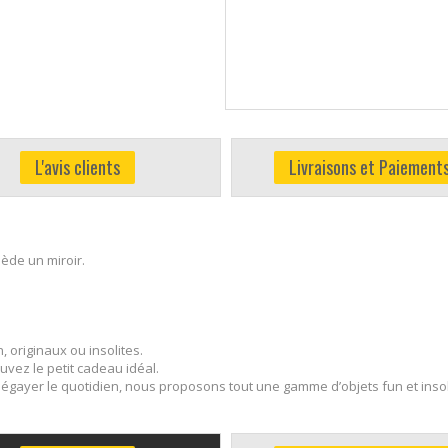
L'avis clients
Livraisons et Paiement
sède un miroir.
 originaux ou insolites.
ez le petit cadeau idéal.
r égayer le quotidien, nous proposons tout une gamme d’objets fun et insoli