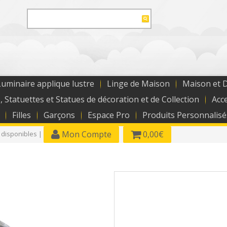
uminaire applique lustre
Linge de Maison
Maison et 
, Statuettes et Statues de décoration et de Collection
Acc
Filles
Garçons
Espace Pro
Produits Personnalisé
Mon Compte
0,00€
 disponibles |