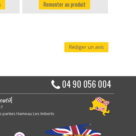
s
Remonter au produit
Rédiger un avis
04 90 056 004
outik
57
s parties Hameau Les Imberts