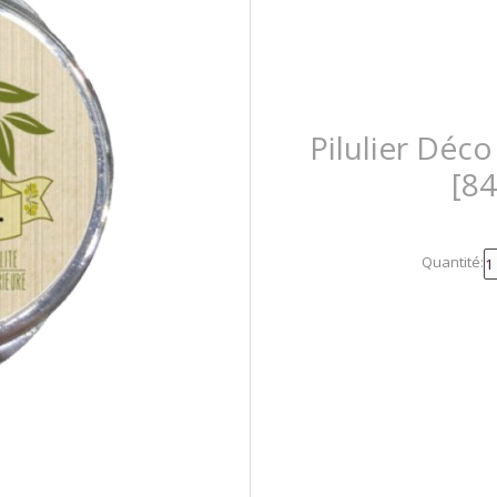
Pilulier Déco
[8
Quantité: