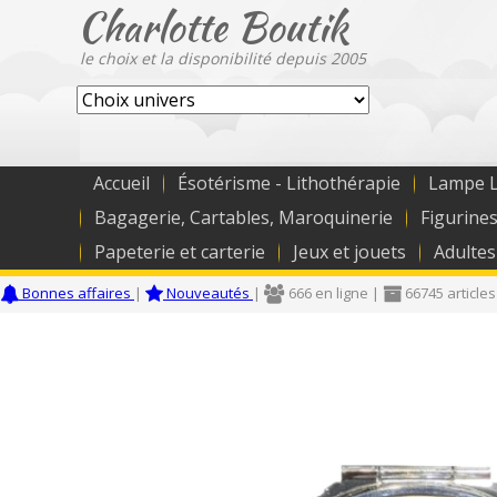
Charlotte Boutik
le choix et la disponibilité depuis 2005
Accueil
Ésotérisme - Lithothérapie
Lampe L
Bagagerie, Cartables, Maroquinerie
Figurines
Papeterie et carterie
Jeux et jouets
Adultes
Bonnes affaires
|
Nouveautés
|
666 en ligne |
66745 articles