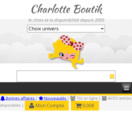
Charlotte Boutik
le choix et la disponibilité depuis 2005
Bonnes affaires
|
Nouveautés
|
732 en ligne |
66753 articles
Mon Compte
0,00€
disponibles |