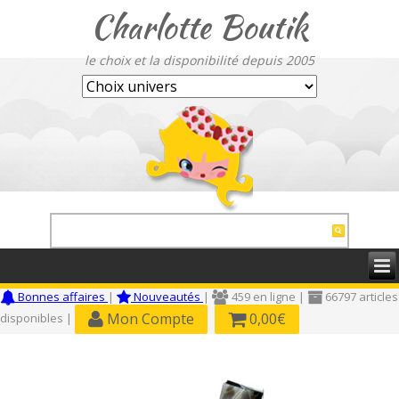
Charlotte Boutik
le choix et la disponibilité depuis 2005
Bonnes affaires
|
Nouveautés
|
459 en ligne |
66797 articles
Mon Compte
0,00€
disponibles |