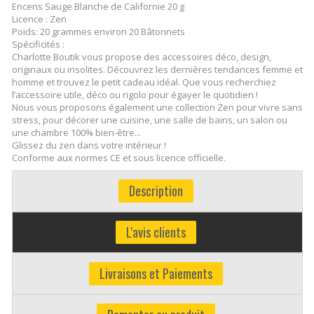
Encens Sauge Blanche de Californie 20 g
Licence : Zen
Poids: 20 grammes environ 20 Bâtonnets
Spécificités :
Charlotte Boutik vous propose des accessoires déco, design,
originaux ou insolites. Découvrez les dernières tendances femme et
homme et trouvez le petit cadeau idéal. Que vous recherchiez
l’accessoire utile, déco ou rigolo pour égayer le quotidien !
Nous vous proposons également une collection Zen pour vivre sans
stress, pour décorer une cuisine, une salle de bains, un salon ou
une chambre 100% bien-être...
Glissez du zen dans votre intérieur !
Conforme aux normes CE et sous licence officielle.
Description
L'avis clients
Livraisons et Paiements