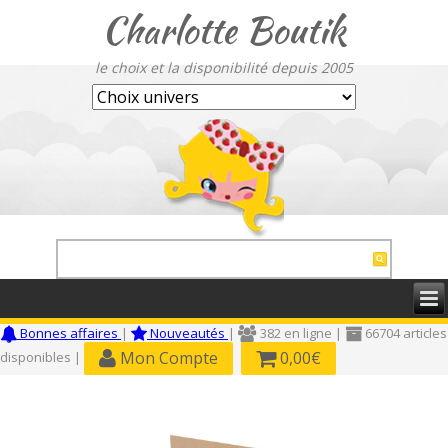
Charlotte Boutik
le choix et la disponibilité depuis 2005
Bonnes affaires
|
Nouveautés
|
382 en ligne |
66704 articles
Mon Compte
0,00€
disponibles |