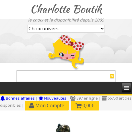
Charlotte Boutik
le choix et la disponibilité depuis 2005
Bonnes affaires
|
Nouveautés
|
397 en ligne |
66750 articles
Mon Compte
0,00€
disponibles |