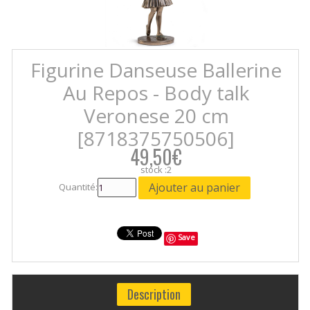
Figurine Danseuse Ballerine
Au Repos - Body talk
Veronese 20 cm
[8718375750506]
49,50€
stock :2
Quantité:
Save
Description