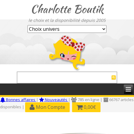
Charlotte Boutik
le choix et la disponibilité depuis 2005
Bonnes affaires
|
Nouveautés
|
785 en ligne |
66767 articles
Mon Compte
0,00€
disponibles |