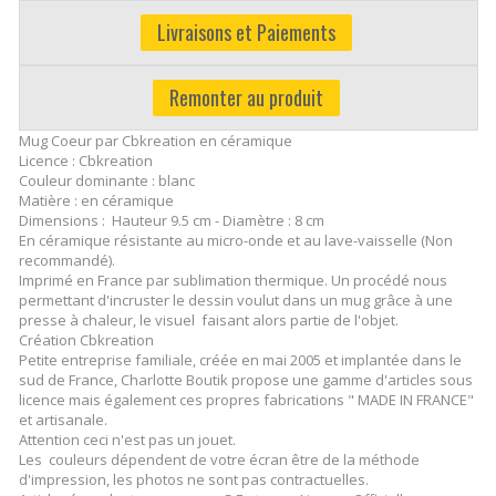
Livraisons et Paiements
Remonter au produit
Mug Coeur par Cbkreation en céramique
Licence : Cbkreation
Couleur dominante : blanc
Matière : en céramique
Dimensions : Hauteur 9.5 cm - Diamètre : 8 cm
En céramique résistante au micro-onde et au lave-vaisselle (Non
recommandé).
Imprimé en France par sublimation thermique. Un procédé nous
permettant d'incruster le dessin voulut dans un mug grâce à une
presse à chaleur, le visuel faisant alors partie de l'objet.
Création Cbkreation
Petite entreprise familiale, créée en mai 2005 et implantée dans le
sud de France, Charlotte Boutik propose une gamme d'articles sous
licence mais également ces propres fabrications " MADE IN FRANCE"
et artisanale.
Attention ceci n'est pas un jouet.
Les couleurs dépendent de votre écran être de la méthode
d'impression, les photos ne sont pas contractuelles.