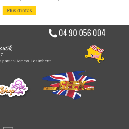
Plus d'infos
04 90 056 004
outik
57
s parties Hameau Les Imberts