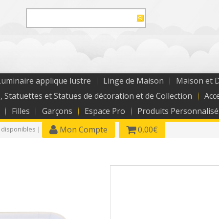
uminaire applique lustre
Linge de Maison
Maison et 
, Statuettes et Statues de décoration et de Collection
Acc
Filles
Garçons
Espace Pro
Produits Personnalisé
Mon Compte
0,00€
 disponibles |