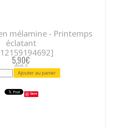
 en mélamine - Printemps
éclatant
712159194692]
5,90€
stock :0
Save