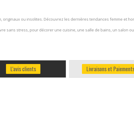
, originaux ou insolites. Découvrez les dernières tendances femme et ho
e sans stress, pour décorer une cuisine, une salle de bains, un salon ou
L'avis clients
Livraisons et Paiement