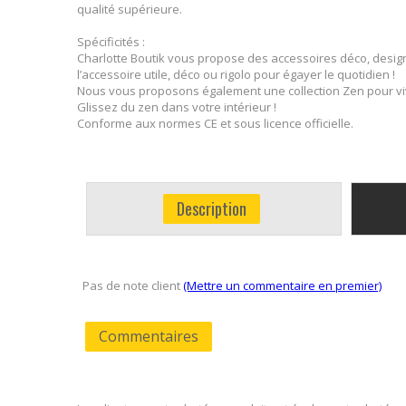
qualité supérieure.
Spécificités :
Charlotte Boutik vous propose des accessoires déco, design
l’accessoire utile, déco ou rigolo pour égayer le quotidien !
Nous vous proposons également une collection Zen pour vivr
Glissez du zen dans votre intérieur !
Conforme aux normes CE et sous licence officielle.
Description
Pas de note client
(Mettre un commentaire en premier)
Commentaires