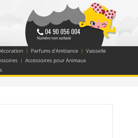
04 90 056 004
Numéro non surtaxé
Décoration
Parfums d'Ambiance
Vaisselle
essoires
Accessoires pour Animaux
s