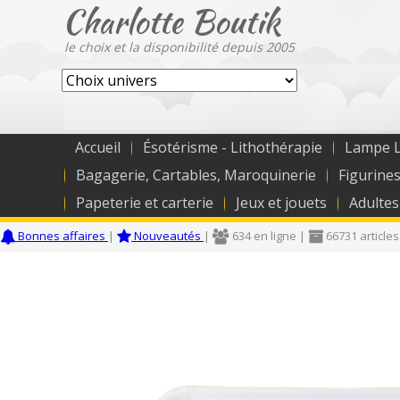
Charlotte Boutik
le choix et la disponibilité depuis 2005
Accueil
Ésotérisme - Lithothérapie
Lampe L
Bagagerie, Cartables, Maroquinerie
Figurines
Papeterie et carterie
Jeux et jouets
Adultes
Bonnes affaires
|
Nouveautés
|
634 en ligne |
66731 articles