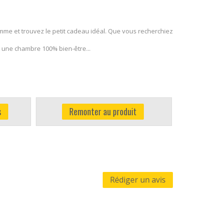
mme et trouvez le petit cadeau idéal. Que vous recherchiez
 une chambre 100% bien-être...
s
Remonter au produit
Rédiger un avis