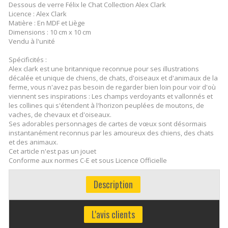
Dessous de verre Félix le Chat Collection Alex Clark
Licence : Alex Clark
Matière : En MDF et Liège
Dimensions : 10 cm x 10 cm
Vendu à l'unité
Spécificités :
Alex clark est une britannique reconnue pour ses illustrations
décalée et unique de chiens, de chats, d'oiseaux et d'animaux de la
ferme, vous n'avez pas besoin de regarder bien loin pour voir d'où
viennent ses inspirations : Les champs verdoyants et vallonnés et
les collines qui s'étendent à l'horizon peuplées de moutons, de
vaches, de chevaux et d'oiseaux.
Ses adorables personnages de cartes de vœux sont désormais
instantanément reconnus par les amoureux des chiens, des chats
et des animaux.
Cet article n'est pas un jouet
Conforme aux normes C-E et sous Licence Officielle
Description
L'avis clients