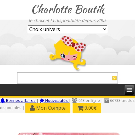
Charlotte Boutik
le choix et la disponibilité depuis 2005
Bonnes affaires
|
Nouveautés
|
613 en ligne |
66733 articles
Mon Compte
0,00€
disponibles |