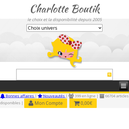
Charlotte Boutik
le choix et la disponibilité depuis 2005
Bonnes affaires
|
Nouveautés
|
399 en ligne |
66704 articles
Mon Compte
0,00€
disponibles |