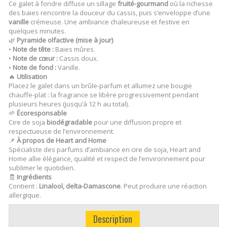
Ce galet à fondre diffuse un sillage
fruité-gourmand
où la richesse
des baies rencontre la douceur du cassis, puis s’enveloppe d’une
vanille
crémeuse. Une ambiance chaleureuse et festive en
quelques minutes.
🌿
Pyramide olfactive (mise à jour)
•
Note de tête :
Baies mûres.
•
Note de cœur :
Cassis doux.
•
Note de fond :
Vanille.
🔥
Utilisation
Placez le galet dans un brûle-parfum et allumez une bougie
chauffe-plat : la fragrance se libère progressivement pendant
plusieurs heures (jusqu’à 12 h au total).
🌱
Écoresponsable
Cire de soja
biodégradable
pour une diffusion propre et
respectueuse de l’environnement.
📌
À propos de Heart and Home
Spécialiste des parfums d’ambiance en cire de soja, Heart and
Home allie élégance, qualité et respect de l’environnement pour
sublimer le quotidien.
🧾
Ingrédients
Contient :
Linalool, delta-Damascone
. Peut produire une réaction
allergique.
Description