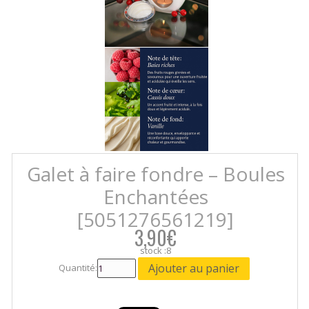
Galet à faire fondre – Boules
Enchantées
[5051276561219]
3,90€
stock :8
Quantité: