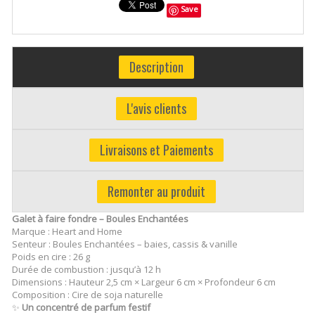
Save
Description
L'avis clients
Livraisons et Paiements
Remonter au produit
Galet à faire fondre – Boules Enchantées
Marque : Heart and Home
Senteur : Boules Enchantées – baies, cassis & vanille
Poids en cire : 26 g
Durée de combustion : jusqu’à 12 h
Dimensions : Hauteur 2,5 cm × Largeur 6 cm × Profondeur 6 cm
Composition : Cire de soja naturelle
✨
Un concentré de parfum festif