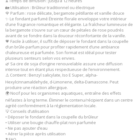
⏳ Temps de diffusion : jusqu’à 12 heures
🏡 Utilisation : Brûleur traditionnel ou électrique
🌹 Parfum : rose délicate, bergamote pétillante et vanille douce
✨ Le fondant parfumé Étreinte florale enveloppe votre intérieur
d’une fragrance romantique et élégante. La fraîcheur lumineuse de
la bergamote s’ouvre sur un cœur de pétales de rose poudrés
avant de se fondre dans la douceur réconfortante de la vanille.
💗 Facile à utiliser, il suffit de déposer le fondant dans la coupelle
d’un brûle-parfum pour profiter rapidement d’une ambiance
chaleureuse et parfumée. Son format est idéal pour tester
plusieurs senteurs selon vos envies.
🌿 Sa cire de soja d’origine renouvelable assure une diffusion
intense tout en étant plus respectueuse de l’environnement.
⚠️ Contient : Benzyl salicylate, Iso E Super, alpha-
Hexylcinnamaldehyde, d-Limonene, delta-Damascone. Peut
produire une réaction allergique.
🌍 Nocif pour les organismes aquatiques, entraîne des effets
néfastes à long terme. Éliminer le contenu/récipient dans un centre
agréé conformément à la réglementation locale.
💡 Conseils d’utilisation
• Déposer le fondant dans la coupelle du brûleur
• Utiliser une bougie chauffe-plat non parfumée
• Ne pas ajouter d’eau
• Aérer la pièce après utilisation
❓ FAQ