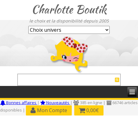
Charlotte Boutik
le choix et la disponibilité depuis 2005
Bonnes affaires
|
Nouveautés
|
385 en ligne |
66746 articles
Mon Compte
0,00€
disponibles |