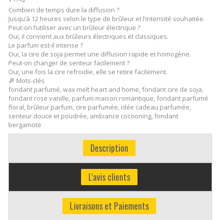
Combien de temps dure la diffusion ?
Jusqu’à 12 heures selon le type de brûleur et l’intensité souhaitée.
Peut-on l’utiliser avec un brûleur électrique ?
Oui, il convient aux brûleurs électriques et classiques.
Le parfum est-il intense ?
Oui, la cire de soja permet une diffusion rapide et homogène.
Peut-on changer de senteur facilement ?
Oui, une fois la cire refroidie, elle se retire facilement.
🔎 Mots-clés
fondant parfumé, wax melt heart and home, fondant cire de soja,
fondant rose vanille, parfum maison romantique, fondant parfumé
floral, brûleur parfum, cire parfumée, idée cadeau parfumée,
senteur douce et poudrée, ambiance cocooning, fondant
bergamote
Description
L'avis clients
Livraisons et Paiements