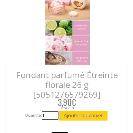
Fondant parfumé Étreinte
florale 26 g
[5051276579269]
3,90€
stock :8
Quantité: