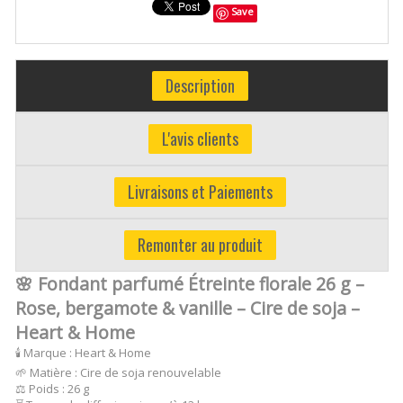
Save
Description
L'avis clients
Livraisons et Paiements
Remonter au produit
🌸 Fondant parfumé Étreinte florale 26 g –
Rose, bergamote & vanille – Cire de soja –
Heart & Home
🕯️ Marque : Heart & Home
🌱 Matière : Cire de soja renouvelable
⚖️ Poids : 26 g