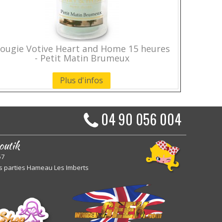
ougie Votive Heart and Home 15 heures
- Petit Matin Brumeux
Plus d'infos
04 90 056 004
outik
57
s parties Hameau Les Imberts