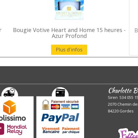
r
Bougie Votive Heart and Home 15 heures -
B
Azur Profond
Plus d'infos
Charlotte B
Siren 534 055 1
2070 Chemin de
84220 Gordes