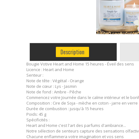
Description
Bougie Votive Heart and Home 15 heures - Éveil des sens
Licence : Heart and Home
Senteur :
Note de tête : Végétal - Orange
Note de cœur : Lys - Jasmin
Note de fond : Ambre - Pêche
Commencez votre Journée dans le calme intérieur et le bonh
Composition : Cire de Soja - mèche en coton - jarre en verre
Durée de combustion : jusqu'à 15 heures
Poids: 45 g
Spécificités :
Heart and Home c'est l'art des parfums d'ambiance...
Notre sélection de senteurs capture des sensations olfactiv
Chacune enflammera votre imagination et vos sens