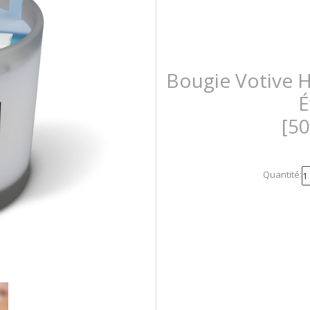
Bougie Votive 
É
[5
Quantité: