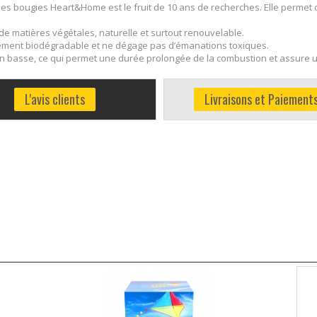
des bougies Heart&Home est le fruit de 10 ans de recherches. Elle permet 
 de matières végétales, naturelle et surtout renouvelable.
ièrement biodégradable et ne dégage pas d’émanations toxiques.
on basse, ce qui permet une durée prolongée de la combustion et assure u
L'avis clients
Livraisons et Paiement