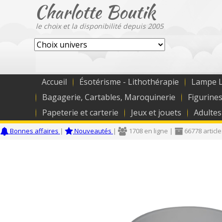
Charlotte Boutik
le choix et la disponibilité depuis 2005
Accueil
Ésotérisme - Lithothérapie
Lampe L
Bagagerie, Cartables, Maroquinerie
Figurines
Papeterie et carterie
Jeux et jouets
Adultes
Bonnes affaires
|
Nouveautés
|
1708 en ligne |
66778 articl