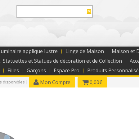
uminaire applique lustre
Linge de Maison
Maison et 
, Statuettes et Statues de décoration et de Collection
Acc
Filles
Garçons
Espace Pro
Produits Personnalisé
Mon Compte
0,00€
es disponibles |