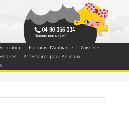
04 90 056 004
Numéro non surtaxé
Décoration
Parfums d'Ambiance
Vaisselle
essoires
Accessoires pour Animaux
s