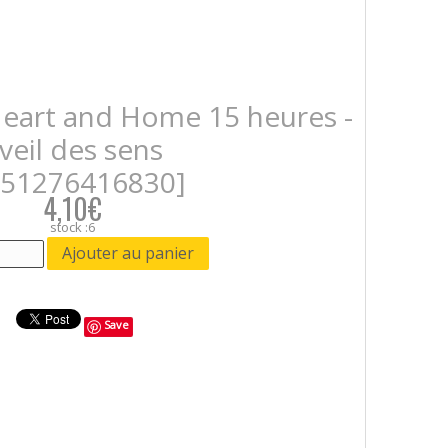
Heart and Home 15 heures -
veil des sens
051276416830]
4,10€
stock :6
Save